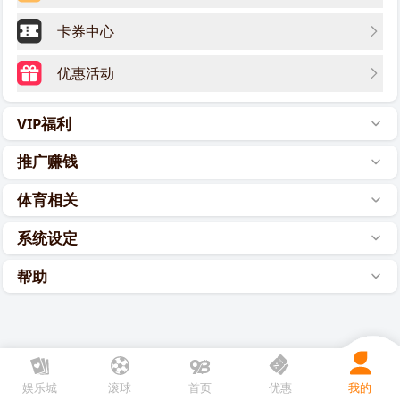
卡券中心
优惠活动
VIP福利
推广赚钱
体育相关
系统设定
帮助
娱乐城
滚球
首页
优惠
我的