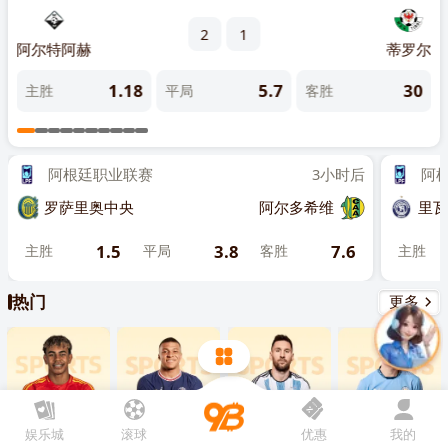
先点击
，再
“添加到主屏幕”
2
1
学生
阿尔特阿赫
蒂罗尔
坎布
3
1.18
5.7
30
主胜
平局
客胜
主
阿根廷职业联赛
3小时后
阿根廷
罗萨里奥中央
阿尔多希维
里瓦达
1.5
3.8
7.6
主胜
平局
客胜
主胜
热门
更多
娱乐城
滚球
优惠
我的